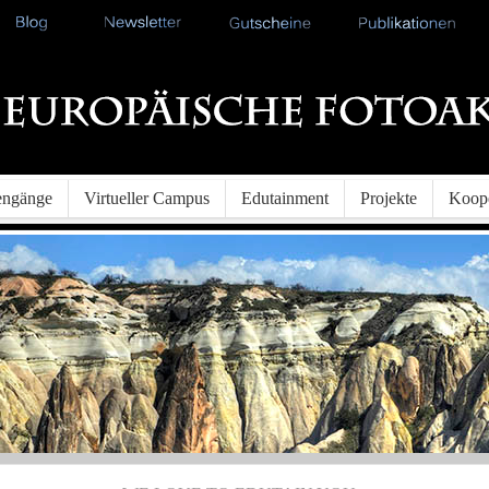
iengänge
Virtueller Campus
Edutainment
Projekte
Koope